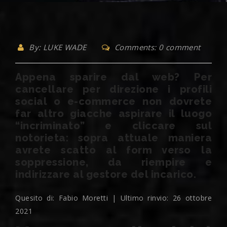
By: LUKE WADE
Comments: 0 comment
Appena sparire dal web? Per
cancellare per direzione i profili
social o e-commerce non dovrete
far altro giacche aspirare il luogo
“incriminato” e cliccare sul
notorieta: sopra attuale maniera
avrete scatto al form verso la
soppressione, da riempire e
indirizzare al gestore del incarico.
Quesito di: Fabio Moretti | Ultimo rinvio: 26 ottobre
2021