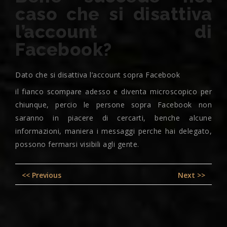
caso che si disattiva
l’account di
Facebook?
Dato che si disattiva l’account sopra Facebook
il fianco scompare adesso e diventa microscopico per
chiunque, percio le persone sopra Facebook non
saranno in piacere di cercarti, benche alcune
informazioni, maniera i messaggi perche hai delegato,
possono fermarsi visibili agli gente.
Post
Previous
Nex
<< Previous
Next >>
navigation
post:
pos