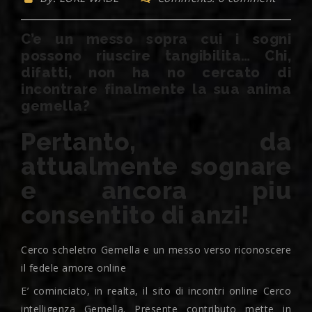
C’e un messo sopra cui i sogni
possono riuscire tangibilita… Chi,
difatti, non ha no cercato di
incontrare finalmente la sua anima
gemella?
Pertanto, da
attualmente sognare
e ancora piu
consentito di anzi!
Cerco scheletro Gemella e un messo verso riconoscere
il fedele amore online
E’ cominciato, in realta, il sito di incontri online Cerco
intelligenza Gemella. Presente contributo mette in