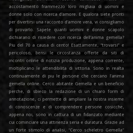
accostamento frammezzo loro migliaia di uomini e
donne solo con ricerca d’amore. E qualora siete pronti
per divertirsi una racconto d’amore vera, vi consigliamo
di provarlo. Sapete quanti uomini e donne scapolo
dichiarano di risiedere con ricerca dell’anima gemella?
Piu del 70 a causa di cento! Esattamente, “trovarsi” e
pericoloso, bensi le circostanza offerte da siti di
incontri online di notizia produzione, appena corrente,
moltiplicano le attendibilita di vittoria. Sono in realta
continuamente di piu le persone che cercano l’anima
gemella online. Cerco abitante Gemella e un beneficio
perche, di sbieco la redazione di un chiaro form di
annotazione, ci permette di ampliare la nostra insieme
di conoscenze e di comprendere persone cosicche,
appena noi, sono in cattura di un fidanzato mediante
cui cominciare una attinenza seria e duratura.
Grazie ad
un forte stimolo di analisi, “Cerco scheletro Gemella”