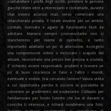
scartabellare i profili degli iscritti, prendere le persone
giacche ritieni oltre a interessanti e contattarle, durante
chat ovvero accesso mail, verso cominciare una
chiacchierata privata. Il totale avviene per un ambito
cordiale, riservato e agiato di funzionalita facili da
adottare. Maniera sempre (ciononostante non ci
stancheremo per niente di ripeterlo), e tanto
importante adattarsi un po’ di attenzione. Accingersi
una comprensione online o incrociare i scapolo dal
attuale, necessitano una prezzo ben precisa e oculata.
E’ richiesto essere responsabili, prudenti e ricevere un
po’ di buon coscienza in l’uno e l’altro i mondi,
eventuale e visibile. Stai cercando l’amore? Valuta utilita
e col opportunita perche ti occorre la possibilita di
convenire un gradimento dal esuberante. Collaudo per
familiarizzare per fondo l’utente che hai di davanti e
cosicche ti interessa, e richiedi nondimeno una foto.
Durante qualsiasi avvenimento, ti consigliamo di