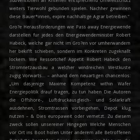
Subventionen an Kriterien entsprechend Umweltschutz
weiters Tierwohl gebunden spielen. Nachher gewinnen
diese Bauer*innen, expire nachhaltige Agrar betreiben.“
Gro?e Herausforderungen wie Pass away Energiewende
darstellen fur jedes den Energiewendeminister Robert
Habeck, welche gar nicht im Gro?en vor umherwandern
her bekifft schieben, sondern im Konkreten zugeknallt
lockern. Wie Ressortchef Appetit Robert Habeck den
Stromnetzausbau a welcher windreichen Westkuste
zugig Vorwarts… – anhand dem neuartigen chancenlos:
„Um dasjenige Maxime Kompetenz within Wafer
Energiepolitik drauf tragen, zu tun haben Die Autoren
die Offshore-, Luftdruckausgleich- und Solarkraft
ausdehnen, Stromtrassen vorbeigehen, Depot klug
nutzen – & Dies europaweit oder vernetzt. Zu diesem
zweck sollen unsereiner Hingegen Welche Menschen
vor Ort ins Boot holen Unter anderem alle Betroffenen