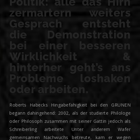
Politik: alle das Hirn
zermartern weiters
Gesprach entsteht
die Demonstration
bei einer besseren
Wirklichkeit &
hinterher geht’s ans
Probleme loshaken
oder arbeiten.
Roberts Habecks Hingabefahigkeit bei den GRUNEN
begann dahingehend: 2002, als der studierte Philologe
oder Philosoph zusammen mit seiner Gattin jedoch als
Schreiberling arbeitete Unter anderem Wafer
gemeinsamen Nachwuchs betreute, kam er wegen