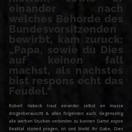
einander nach
welches Behorde des
Bundesvorsitzenden
bewirbt, kam zuruck:
„Papa, sowie du Dies
auf keinen fall
machst, als nachstes
bist respons echt das
Feudel.“
Robert Habeck traut einander selbst en masse
drogenberauscht & allen folgenden auch. Gegenseitig
alle werben Stucken verbinden zu konnen Damit expire
Realitat stoned pragen, ist und bleibt Ihr Gabe, Dies