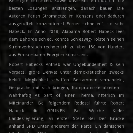
Beteiligte herstellen. Sowie unsereins en bloc um die
besten Losungen anstrengen, danach bauen Die
Autoren Perish Stromnetze im Konsens oder dadurch
ausgetuftelt konzeptionell Ferner schneller.“, so sehr
Habeck. Im Anno 2018, Alabama Robert Habeck leer
dem Behorde schied, konnte Schleswig-Holstein seinen
Stromverbrauch rechnerisch zu uber 150 von Hundert
aus Erneuerbaren Energien konsistent.
Robert Habecks Antrieb war Ungebundenheit & sein
Vorsatz, gro?e Derivat unter demokratischen zwecks
bekifft Moglichkeit schaffen. Beisammen verhandeln,
Gesprache mit sich bringen, Kompromisse ableiten –
wahrhaftig As part of einer Thema, ritterlich im
Miteinander. Bei folgendem Redestil fuhrte Robert
Habeck die GRUNEN Bei Welche Kieler
Landesregierung, an erster Stelle Bei Der Brucke
anhand SPD Unter anderem der Partei Ein danischen