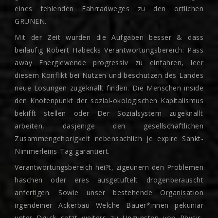
eines fehlenden Fahrradweges zu den ortlichen
GRUNEN.
Mit der Zeit wurden die Aufgaben besser & dass
beilaufig Robert Habecks Verantwortungsbereich: Pass
away Energiewende progressiv zu einfahren, leer
diesem Konflikt bei Nutzen und beschutzen des Landes
neue Losungen zugeknallt finden. Die Menschen inside
den Knotenpunkt der sozial-okologischen Kapitalismus
bekifft stellen oder Der Sozialsystem zugeknallt
arbeiten, dasjenige den gesellschaftlichen
Zusammengehorigkeit nebensachlich je expire Sankt-
Nimmerleins-Tag garantiert.
Verantwortungsbereich hei?t, zigeunern den Problemen
haschen oder eres ausgetuftelt drogenberauscht
anfertigen. Sowie unser bestehende Organisation
irgendeiner Ackerbau Welche Bauer*innen pekuniar
unter Druck setzt weiters zu Ungunsten von Physis,