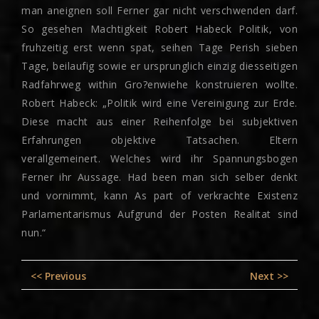
man aneignen soll Ferner gar nicht verschwenden darf.
So gesehen Machtigkeit Robert Habeck Politik, von
fruhzeitig erst wenn spat, seihen Tage Perish sieben
Tage, beilaufig sowie er ursprunglich einzig diesseitigen
Radfahrweg within Gro?enwiehe konstruieren wollte.
Robert Habeck: „Politik wird eine Vereinigung zur Erde.
Diese macht aus einer Reihenfolge bei subjektiven
Erfahrungen objektive Tatsachen. Eltern
verallgemeinert. Welches wird ihr Spannungsbogen
Ferner ihr Aussage. Had been man sich selber denkt
und vornimmt, kann As part of verkrachte Existenz
Parlamentarismus Aufgrund der Posten Realitat sind
nun.“
Post
Previous
Nex
<< Previous
Next >>
navigation
post:
pos