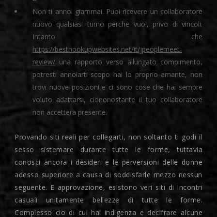
Non ti annoi giammai. Puoi ricevere un collaboratore
nuovo qualsiasi turno perche vuoi, privo di vincoli.
Intanto che
https://besthookupwebsites.net/it/jpeoplemeet-
review/
una rapporto verso allungato compimento,
potresti annoiarti scopo hai lo proprio amante, non
trovi nuove posizioni e ci sono cose che hai sempre
voluto adattarsi, ciononostante il tuo collaboratore
non accettera presente.
Provando siti reali per collegarti, non soltanto ti godi il
sesso sistemare durante tutte le forme, tuttavia
conosci ancora i desideri e le perversioni delle donne
adesso superiore a causa di soddisfarle mezzo nessun
seguente. E approvazione, esistono veri siti di incontri
casuali unitamente bellezze di tutte le forme.
Complesso cio di cui hai indigenza e decifrare alcune