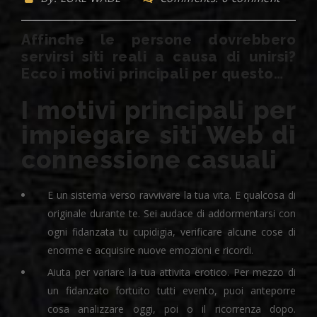
Affinche le persone dovrebbero
servirsi siti reali a causa di unirsi?
Ecco i motivi principali per questo…
I motivi principali per
impiegare siti Web di
connessione casuali
E un sistema verso ravvivare la tua vita. E qualcosa di
originale durante te. Sei audace di addormentarsi con
ogni fidanzata tu cupidigia, verificare alcune cose di
enorme e acquisire nuove emozioni e ricordi.
Aiuta per variare la tua attivita erotico. Per mezzo di
un fidanzato fortuito tutti evento, puoi anteporre
cosa analizzare oggi, poi o il ricorrenza dopo.