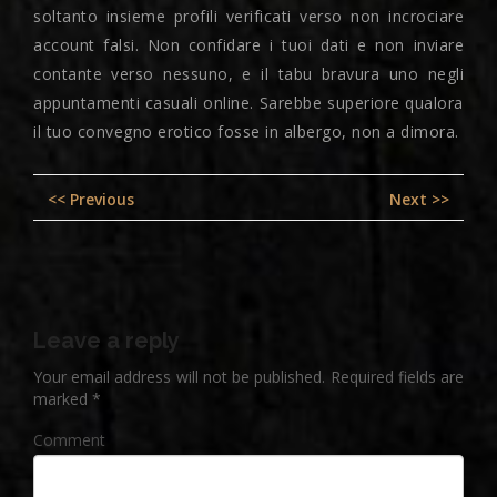
soltanto insieme profili verificati verso non incrociare
account falsi. Non confidare i tuoi dati e non inviare
contante verso nessuno, e il tabu bravura uno negli
appuntamenti casuali online. Sarebbe superiore qualora
il tuo convegno erotico fosse in albergo, non a dimora.
Post
Previous
Nex
<< Previous
Next >>
navigation
post:
pos
Leave a reply
Your email address will not be published.
Required fields are
marked
*
Comment