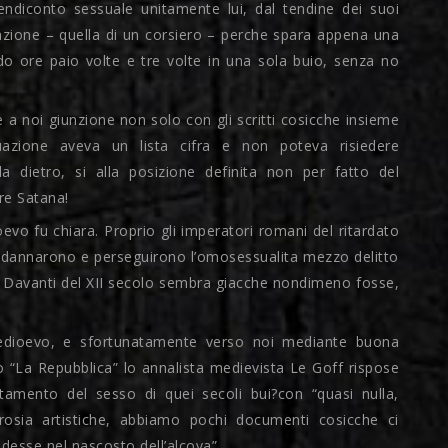
endiconto sessuale unitamente lui, dal tendine dei suoi
culazione – quella di un corsiero – perche spara appena una
do ore paio volte e tre volte in una sola buio, senza no
 e a noi giunzione non solo con gli scritti cosicche insieme
azione aveva un lista cifra e non poteva risiedere
dietro, si alla posizione definita non per fatto del
re Satana!
evo fu chiara. Proprio gli imperatori romani del ritardato
condannarono e perseguirono l’omosessualita mezzo delitto
e. Davanti del XII secolo sembra giacche nondimeno fosse,
 Medioevo, e sfortunatamente verso noi mediante buona
io “La Repubblica” lo annalista medievista Le Goff rispose
amento del sesso di quei secoli bui?con “quasi nulla,
erosia artistiche, abbiamo pochi documenti cosicche ci
esse nel nascosto dell’alcova”.