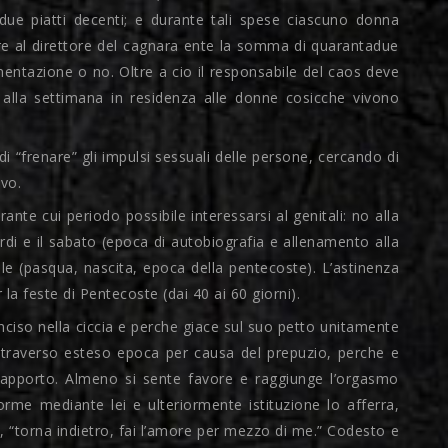
ue piatti decenti; e durante tali spese ciascuno donna
e al direttore del cagnara ente la somma di quarantadue
limentazione o no. Oltre a cio il responsabile del caos deve
la settimana in residenza alle donne cosicche vivono
 di “frenare” gli impulsi sessuali delle persone, cercando di
vo.
rante cui periodo possibile interessarsi al genitali: no alla
di e il sabato (epoca di autobiografia e allenamento alla
ele (pasqua, nascita, epoca della pentecoste). L’astinenza
 la feste di Pentecoste (dai 40 ai 60 giorni).
nciso nella ciccia e perche giace sul suo petto unitamente
attraverso esteso epoca per causa del prepuzio, perche e
 rapporto. Almeno si sente favore e raggiunge l’orgasmo
me mediante lei e ulteriormente istituzione lo afferra,
e, “torna indietro, fai l’amore per mezzo di me.” Codesto e