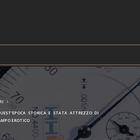
RI
UEST’EPOCA STORICA E STATA ATTREZZO DI
AMPO EROTICO