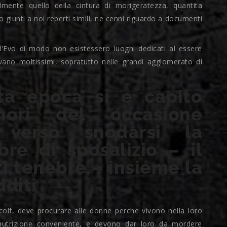
lmente quello della cintura di morigeratezza, quantita
giunti a noi reperti simili, ne cenni riguardo a documenti
’Evo di modo non esistessero luoghi dedicati al essere
vano moltissimi, sopratutto nelle grandi agglomerato di
ita epoca si e capito
nori del occasione
 verso snodarsi la
bre di sposalizio – il
ti tenebre – insieme la
dditi
 colf, deve procurare alle donne perche vivono nella loro
nutrizione conveniente, e devono dar loro da mordere