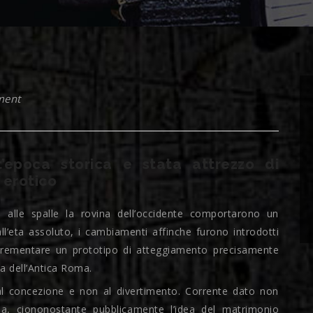
ment
t’epoca storica e stata attrezzo di
 erotico
 alle spalle la rovina dell’occidente comportarono un
ll’eta assoluto, i cambiamenti affinche furono introdotti
ncrementare un prototipo di atteggiamento precisamente
ta dell’Antica Roma.
al concezione e non al divertimento. Corrente dato non
na, ciononostante pubblicamente l’idea del matrimonio