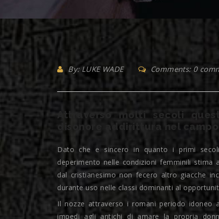
By: LUKE WADE
Comments: 0 com
Attraverso molti secoli ques
disonore addirittura nel campo
Dato che e sincero in quanto i primi secoli
deperimento nelle condizioni femminili stima a
dal cristianesimo non fecero altro giacche i
durante uso nelle classi dominanti al opportuni
Il nozze attraverso i romani periodo idoneo 
impedi agli antichi di amare la propria don