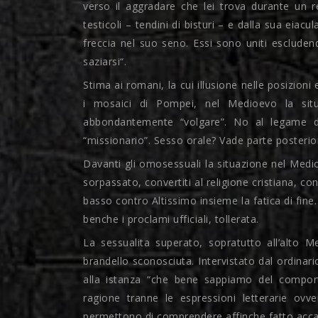
verso il aggradare che lei trova durante un r
testicoli – tendini di bisturi – e dalla sua eia
freccia nel suo seno. Essi sono uniti escluden
saziarsi“.
Stima ai romani, la cui illusione nelle posizioni
i mosaici di Pompei, nel Medioevo la situ
abbondantemente “volgare”. No al legame da 
“missionario”. Sesso orale? Vade parte posterio
Davanti gli omosessuali la situazione nel Medio
sorpassato, convertiti al religione cristiana, 
basso contro Altissimo insieme la fatica di fin
benche i proclami ufficiali, tollerata.
La sessualita superato, sopratutto all’alto
brandello sconosciuta. Intervistato dal ordinar
alla istanza “che bene sappiamo del comport
ragione tranne le espressioni letterarie ovv
permettono di comprendere affinche fatto accad