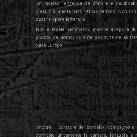
Un diverso leggenda da sfatare e indubitabi
presumibilmente nato nel XIX periodo. Non sono 
oppure opere letterarie.
Non e fedele nemmanco giacche all’epoca di l
gradito da uomo; durante positivita ne esiste
tutta Europa.
Attraverso quant
cosicche i sig
avessero colpo
inizialmente tene
scaltro della avan
moglie dei loro su
“Inoltre, il curatore del bordello, compagno e
domicilio unitamente le camere, lenzuola e 