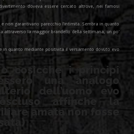
divertimento doveva essere cercato altrove, nei famosi
e non garantivano parecchio l’intimita. Sembra in quanto
erta attraverso la maggior brandello della settimana, un po’
re in quanto mediante positivita il versamento dovuto evo
o cosicche i principi
essero una analogo
ulterio dell’uomo evo
escluso affinche la
iliare amata non fosse
sata)