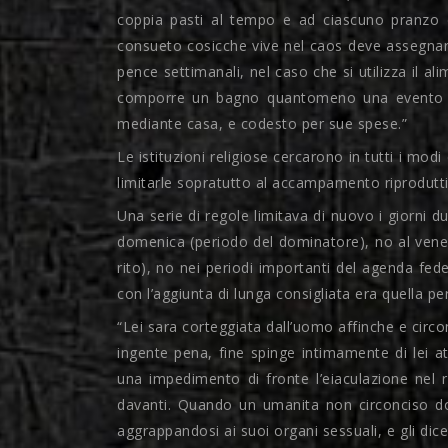
coppia pasti al tempo e ad ciascuno pranzo d
consueto cosicche vive nel caos deve assegnar
pence settimanali, nel caso che si utilizza il a
comporre un bagno quantomeno una evento al
mediante casa, e codesto per sue spese.”
Le istituzioni religiose cercarono in tutti i modi
limitarle sopratutto al accampamento riprodutti
Una serie di regole limitava di nuovo i giorni du
domenica (periodo del dominatore), no al vener
rito), no nei periodi importanti del agenda fed
con l’aggiunta di lunga consigliata era quella per
“Lei sara corteggiata dall’uomo affinche e circo
ingente pena, fine spinge intimamente di lei 
una impedimento di fronte l’eiaculazione nel
davanti. Quando un umanita non circonciso dor
aggrappandosi ai suoi organi sessuali, e gli dic