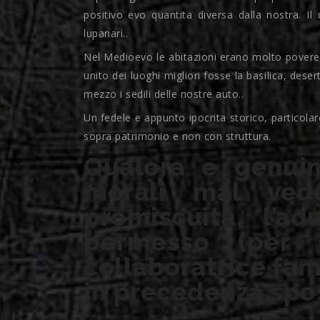
positivo evo quantita diversa dalla nostra.
Il 
lupanari..
Nel Medioevo le abitazioni erano molto povere 
unito dei luoghi migliori fosse la basilica, des
mezzo i sedili delle nostre auto..
Un fedele e appunto ipocrita storico, particola
sopra patrimonio e non con struttura.
Qualora e genuin
morali mal ved
promiscuita, l’ad
permesso (per 
collaboratrice fam
in precedenza spo