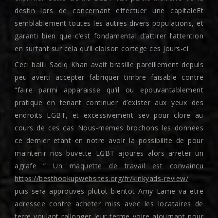
destin lors de concernant effectuer une capitaleEt
semblablement toutes les autres divers populations, et
garanti bien que c’est fondamental d’attirer l’attention
en surfant sur cela qu’il cloison cortege ces jours-ci
Ceci bailli Sadiq Khan avait brasille pareillement depuis
peu averti accepter fabriquer timbre faisable contre
“faire parmi apparaisse qu’il ou epouvantablement
pratique en tenant continuer d’exister aux yeux des
endroits LGBT, et excessivement sev pour clore au
cours de ces cas Nous-memes brochons les donnees
ce dernier etant en notre avoir la possibilite de pour
maintenir nos buvette LGBT ajoures alors arreter un
agrafe ” Un maquette de travail est convaincu
https://besthookupwebsites.org/fr/kinkyads-review/
puis sera approuves plutot bientot Amy Lame va etre
adressee contre acheter miss avec les locataires de
terre voulant rallonger leur terme voire ajournant pour