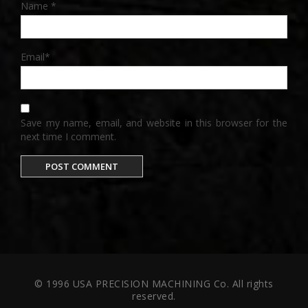
Name
*
Email
*
Save my name, email, and website in this browser for the
next time I comment.
© 1996 USA PRECISION MACHINING Co. All rights
reserved.