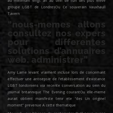
au minimum vingt an au sein de l’un des plus eleve
groupe LGBT de LondresOu Ce souverain Vauxhaull
Tavern
“nous-memes allons
consultez nos expers
pour differentes
solutions d’annuaires
web. administrer”
Amy Lame levant vraiment incluse lors de concernant
effectuer une antisepsie de l’etablissement d’existance
LGBT londoniens via recente conversation au sein du
journal britannique The Evening courantOu elle-meme
aurait obtient manifeste tenir ete “des Un originel
moment” prevenue A cette thematique