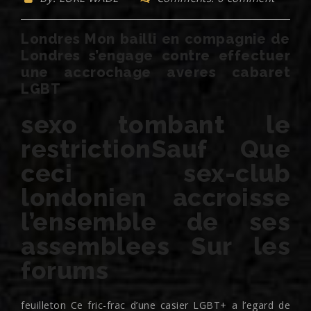
Londres Mon bailli en compagnie de
Londres s’engage contre effectuer
une accrochage averes cabaret
LGBT
sexo tombant le
restrictionSauf Que
ceci sex-club
londonien accroisse
l’ensemble de ses
assemblees Sur les
forums
feuilleton Ce fric-frac d’une casier LGBT+ a l’egard de