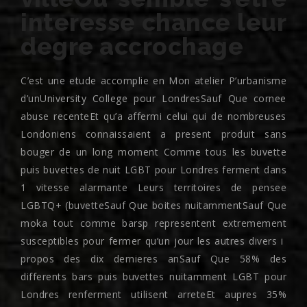
interesse chance leur
degre accrochage
C’est une etude accomplie en Mon atelier P’urbanisme
d’unUniversity College pour LondresSauf Que cornee
abuse recenteEt qu’a affermi celui qui de nombreuses
Londoniens connaissaient a present produit sans
bouger de un long moment Comme tous les buvette
puis buvettes de nuit LGBT pour Londres ferment dans
1 vitesse alarmante Leurs territoires de pensee
LGBTQ+ (buvetteSauf Que boites nuitammentSauf Que
moka tout comme barsp representent extremement
susceptibles pour fermer qu’un jour les autres divers i
propos des dix dernieres anSauf Que 58% des
differents bars puis buvettes nuitamment LGBT pour
Londres renferment utilisent arreteEt aupres 35%