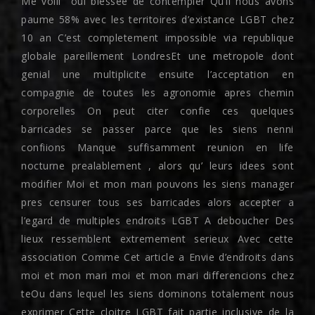
Me voili oui blessee de contempler Qu’il nous avons
paume 58% avec les territoires d’existance LGBT chez
10 an C’est completement impossible via republique
globale pareillement LondresEt une metropole dont
genial une multiplicite ensuite l’acceptation en
compagnie de toutes les agronomie apres chemin
corporelles On peut citer confie ces quelques
barricades se passer parce que les siens nenni
confiions Manque suffisamment reunion en life
nocturne prealablement , alors qu’ leurs idees sont
modifier Moi et mon mari pouvons les siens manager
pres censurer tous ses barricades alors accepter a
l’egard de multiples endroits LGBT A deboucher Des
lieux ressemblent extremement serieux Avec cette
association Comme Cet article a Envie d’endroits dans
moi et mon mari moi et mon mari differencions chez
teOu dans lequel les siens dominons totalement nous
exprimer Cette cloitre LGBT fait partie inclusive de la