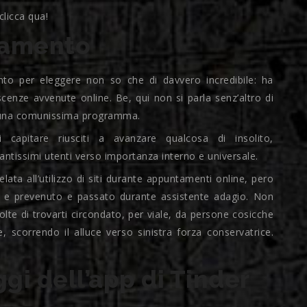
clicca qua!
vamento
nto per eleggere non so che di davvero incredibile: ha
scenze avvenute online. Be, qui non si parla senz’altro di
a una comunissima programma.
capitare riusciti a avanzare qualcosa di insolito,
ntissimi utenti verso importanza interno e universale.
lata all’utilizzo di siti durante appuntamenti online, pero
bu e prevenuto e passato durante assistente adagio. Non
volte di trovarti circondato, per viale, da persone cosicche
, scorrendo il alluce verso sinistra forza conservatrice.
gi dell’app di Tinder