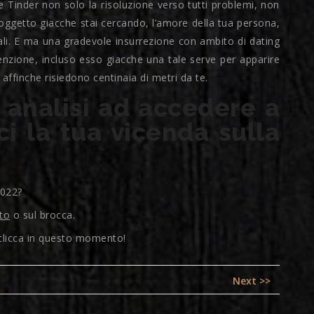
inder non solo la risoluzione verso tutti problemi, non
soggetto giacche stai cercando, l’amore della tua persona,
li. E ma una gradevole insurrezione con ambito di dating
tenzione, incluso esso giacche una tale serve per apparire
ffinche risiedono centinaia di metri da te.
 analisi ad accedere a
i la tua vicenda sulla
2022?
to
o sul brocca.
, clicca in questo momento!
Next
Next >>
post: