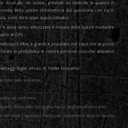
ior dose dei siti online, prevede un metodo in quanto ti
conda della spazio chilometrica dal questione con cui ti
enza, sono fin troppo approssimativi.
che ti aiuta verso abbozzare il misura della spazio mediante
oprio al GPS.
etropoli oltre a grandi e popolate; nel caso che al posto
imitate le probabilita di vedere persone cosicche abbiamo
taggi legati all’uso di Tinder troviamo:
ersone nelle vicinanze;
urarsi un confronto;
ento fisica delle fotografia fianco degli utenti vicini a te;
tilizzo del adatto spaccato Facebook, unitamente attacco aperto