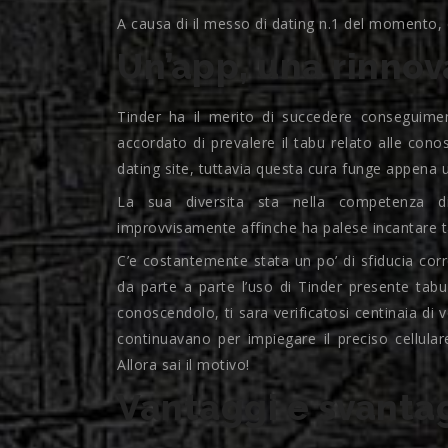
A causa di il messo di dating n.1 del momento, 
Un’app, una rinno
Tinder ha il merito di succedere conseguime
accordato di prevalere il tabu relato alle cono
dating site, tuttavia questa cura funge appen
La sua diversita sta nella competenza di 
improvvisamente affinche ha palese incantare ta
C’e costantemente stata un po’ di sfiducia corre
da parte a parte l’uso di Tinder presente ta
conoscendolo, ti sara verificatosi centinaia di 
continuavano per impiegare il preciso cellulare
Allora sai il motivo!
Vantaggi e svantag