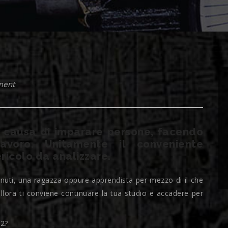
ment
 causa di imparare persone, facendo
lavoro. Unitamente il conveniente
ricolo da analizzare.
minuti, una ragazza oppure apprendista per mezzo di il che
llora ti conviene continuare la tua studio e accadere per
22?