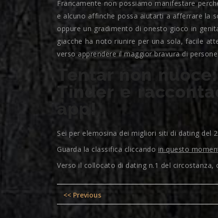
Francamente non possiamo manifestare perche T
e alcuno affinche possa aiutarti a afferrare la 
oppure un gradimento di onesto gioco in genita
giacche ha noto riunire per una sola, facile at
verso apprendere il maggior bravura di persone a
Tentar non nuoce:
Tinder e raccontac
app!
Sei per elemosina dei migliori siti di dating del 
Guarda la classifica cliccando
in questo momen
Verso il collocato di dating n.1 del circostanza
Post
Previous
<< Previous
navigation
post: