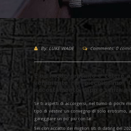
By: LUKE WADE
Comments: 0 com
E un modo gratuito e celere a
veramente il piccolissimo 
accostamento, l’app e senza pe
Se ti aspetti di accorgersi, nel turno di pochi 
tipo di vestire un convegno di solo erotismo, a
gareggiare un po’ piu con la!
Sei con accatto dei migliori siti di dating del 20