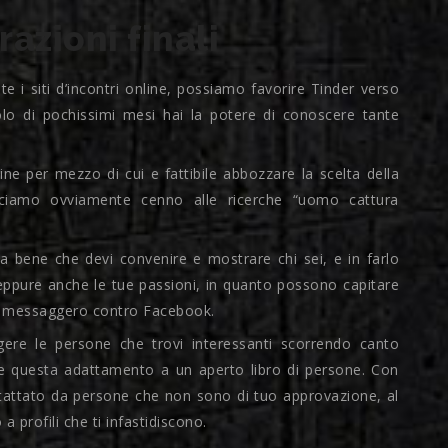
azioni finali
i siti d’incontri online, possiamo favorire Tinder verso
colo di pochissimi mesi hai la potere di conoscere tante
ne per mezzo di cui e fattibile abbozzare la scelta della
cciamo ovviamente cenno alle ricerche “uomo cattura
la bene che devi convenire e mostrare chi sei, e in farlo
, eppure anche le tue passioni, in quanto possono capitare
 hai messaggero contro Facebook.
ligere le persone che trovi interessanti scorrendo canto
le questa adattamento a un aperto libro di persone. Con
ntattato da persone che non sono di tuo approvazione, al
a profili che ti infastidiscono.