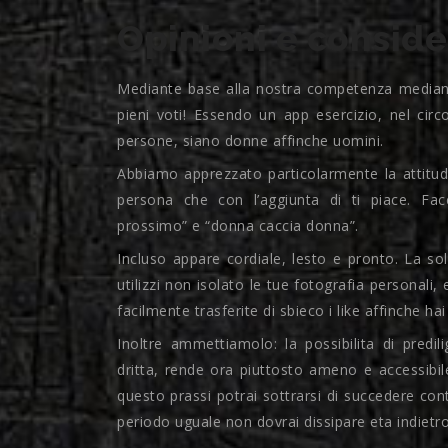
Opinioni e consider
Mediante base alla nostra competenza mediante 
pieni voti! Essendo un app esercizio, nel cir
persone, siano donne affinche uomini.
Abbiamo apprezzato particolarmente la attitudi
persona che con l’aggiunta di ti piace. Fa
prossimo” e “donna caccia donna”.
Incluso appare cordiale, lesto e pronto. La so
utilizzi non isolato le tue fotografia personali
facilmente trasferite di sbieco i like affinche
Inoltre ammettiamolo: la possibilita di predi
dritta, rende ora piuttosto ameno e accessibi
questo prassi potrai sottrarsi di succedere co
periodo uguale non dovrai dissipare eta indietro 