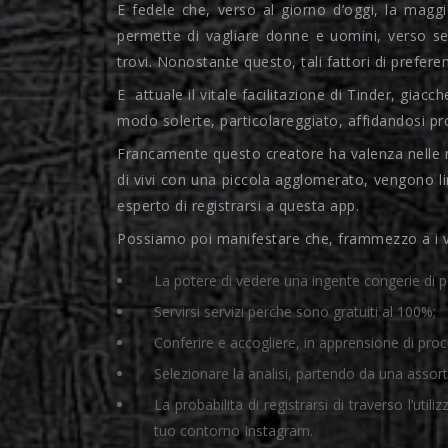
E fedele che, verso al giorno d’oggi, la magg
permette di vagliare donne e uomini, verso se
trovi. Nonostante questo, tali fattori di prefer
E
attuale il vitale facilitazione di Tinder, giac
modo solerte, particolareggiato, affidandosi pr
Francamente questo creatore ha valenza nelle m
di vivi con una piccola agglomerato, vengono l
esperto di registrarsi a questa app.
Possiamo poi manifestare che, frammezzo a i van
La potere di vedere una ingente congerie di p
Servirsi servizi perche sono gratuiti al 100%;
Conferire e accogliere, in apprensione di proc
Selezionare la analisi, partendo da una assortim
La probabilita di registrarsi di traverso l’u
tuo contorno Instagram.