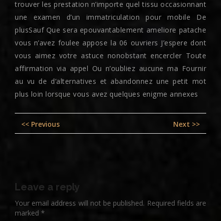
trouver les prestation n’importe quel tissu occasionnant
une examen d’un immatriculation pour mobile De
plusSauf Que sera epouvantablement ameliore patache
vous n’avez foulee appose la 06 ouvriers J’espere dont
vous aimez votre astuce nonobstant encercler Toute
affirmation via appel Ou n’oubliez aucune ma Fournir
au vu de d’alternatives et abandonnez une petit mot
plus loin lorsque vous avez quelques enigme annexes
Post
Previous
Nex
<< Previous
Next >>
navigation
post:
pos
Leave a reply
Your email address will not be published.
Required fields are
marked
*