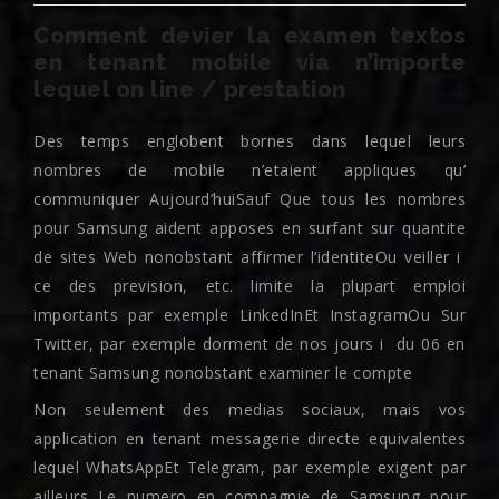
Comment devier la examen textos
en tenant mobile via n’importe
lequel on line / prestation
Des temps englobent bornes dans lequel leurs
nombres de mobile n’etaient appliques qu’
communiquer Aujourd’huiSauf Que tous les nombres
pour Samsung aident apposes en surfant sur quantite
de sites Web nonobstant affirmer l’identiteOu veiller i
ce des prevision, etc. limite la plupart emploi
importants par exemple LinkedInEt InstagramOu Sur
Twitter, par exemple dorment de nos jours i du 06 en
tenant Samsung nonobstant examiner le compte
Non seulement des medias sociaux, mais vos
application en tenant messagerie directe equivalentes
lequel WhatsAppEt Telegram, par exemple exigent par
ailleurs Le numero en compagnie de Samsung pour